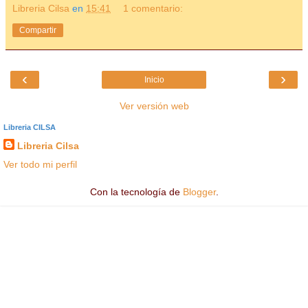
Libreria Cilsa
en
15:41
1 comentario:
Compartir
‹
›
Inicio
Ver versión web
Libreria CILSA
Libreria Cilsa
Ver todo mi perfil
Con la tecnología de
Blogger
.