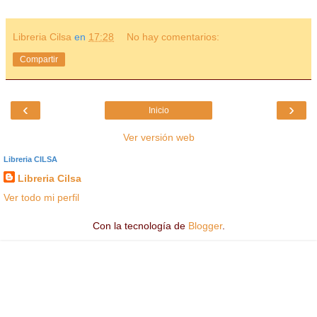
Libreria Cilsa
en
17:28
No hay comentarios:
Compartir
‹
›
Inicio
Ver versión web
Libreria CILSA
Libreria Cilsa
Ver todo mi perfil
Con la tecnología de
Blogger
.