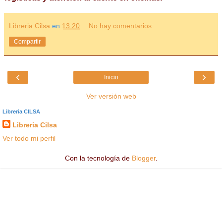
Libreria Cilsa
en
13:20
No hay comentarios:
Compartir
‹
›
Inicio
Ver versión web
Libreria CILSA
Libreria Cilsa
Ver todo mi perfil
Con la tecnología de
Blogger
.