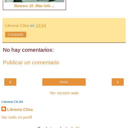
Número 10. Más Info ...
Libreria Cilsa
en
13:54
Compartir
No hay comentarios:
Publicar un comentario
‹
›
Inicio
Ver versión web
Libreria CILSA
Libreria Cilsa
Ver todo mi perfil