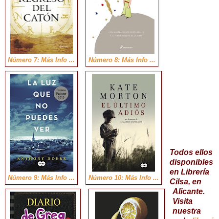
Número 7: Más Info ...
Número 8: Más Info ...
Todos ellos
disponibles
en Librería
Número 9: Más Info ...
Número 10: Más Info ...
Cilsa, en
Alicante.
Visita
nuestra