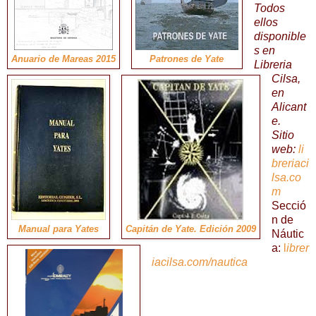
Todos
ellos
disponible
s en
Anuario de Mareas 2015
Patrones de Yate
Libreria
Cilsa,
en
Alicant
e.
Sitio
web:
li
breriaci
lsa.co
m
Secció
n de
Manual para Yates
Capitán de Yate. Edición 2009
Náutic
a:
l
ibrer
iacilsa.com/nautica