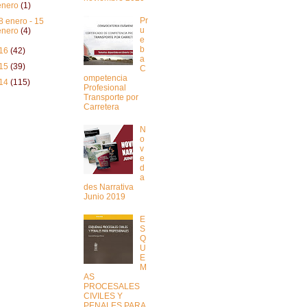
enero
(1)
Pr
8 enero - 15
u
enero
(4)
e
b
16
(42)
a
15
(39)
C
ompetencia
14
(115)
Profesional
Transporte por
Carretera
N
o
v
e
d
a
des Narrativa
Junio 2019
E
S
Q
U
E
M
AS
PROCESALES
CIVILES Y
PENALES PARA