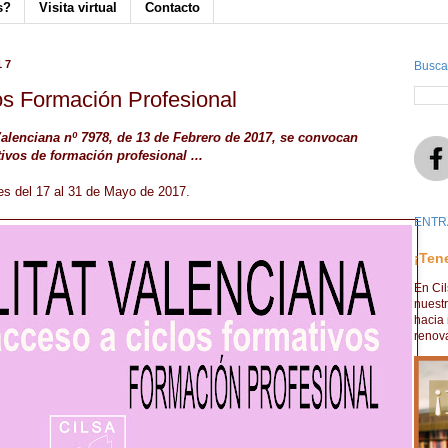
s?
Visita virtual
Contacto
17
Busca
os Formación Profesional
t Valenciana nº 7978, de 13 de Febrero de 2017, se convocan
ivos de formación profesional ...
 es del 17 al 31 de Mayo de 2017.
ENTR
¡Ten
En Ci
nuest
hacia 
renova