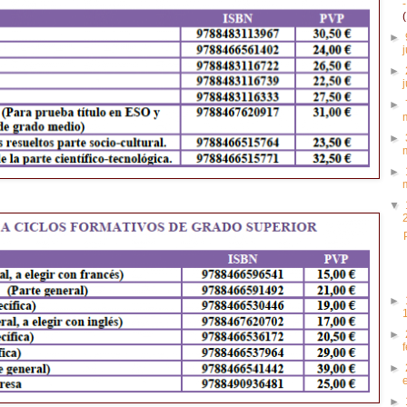
►
►
►
►
►
▼
►
►
►
►