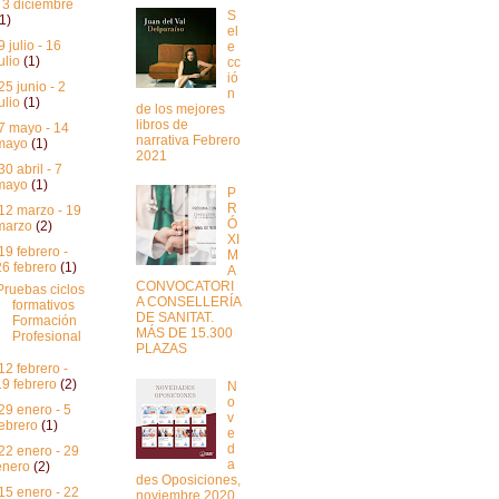
- 3 diciembre
S
(1)
el
9 julio - 16
e
julio
(1)
cc
ió
25 junio - 2
n
julio
(1)
de los mejores
libros de
7 mayo - 14
narrativa Febrero
mayo
(1)
2021
30 abril - 7
mayo
(1)
P
R
12 marzo - 19
Ó
marzo
(2)
XI
19 febrero -
M
26 febrero
(1)
A
CONVOCATORI
Pruebas ciclos
A CONSELLERÍA
formativos
DE SANITAT.
Formación
MÁS DE 15.300
Profesional
PLAZAS
12 febrero -
19 febrero
(2)
N
o
29 enero - 5
v
febrero
(1)
e
d
22 enero - 29
a
enero
(2)
des Oposiciones,
15 enero - 22
noviembre 2020