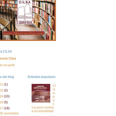
ria CILSA
breria Cilsa
do mi perfil
o del blog
Entradas populares
21
(1)
Ci
ls
20
(2)
a,
19
(10)
p
o
18
(5)
c
o a poco vuelve
17
(18)
a la normalidad
26 noviembre