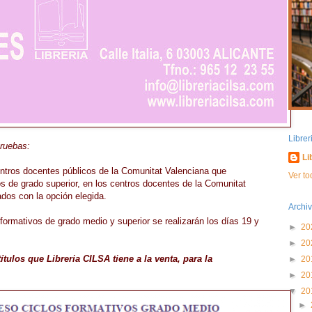
Libre
pruebas:
Li
ntros docentes públicos de la Comunitat Valenciana que
Ver to
os de grado superior, en los centros docentes de la Comunitat
ados con la opción elegida.
Archiv
formativos de grado medio y superior se realizarán los días 19 y
►
20
►
20
tulos que Libreria CILSA tiene a la venta, para la
►
20
►
20
▼
20
►