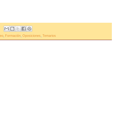
eo
,
Formación
,
Oposiciones
,
Temarios