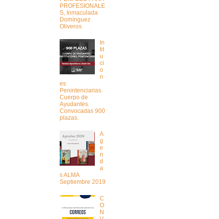
PROFESIONALE
S, Inmaculada
Domínguez
Oliveros
In
tit
u
ci
o
n
es
Penintenciarias.
Cuerpo de
Ayudantes.
Convocadas 900
plazas.
A
g
e
n
d
a
s ALMA
Septiembre 2019
C
O
N
V