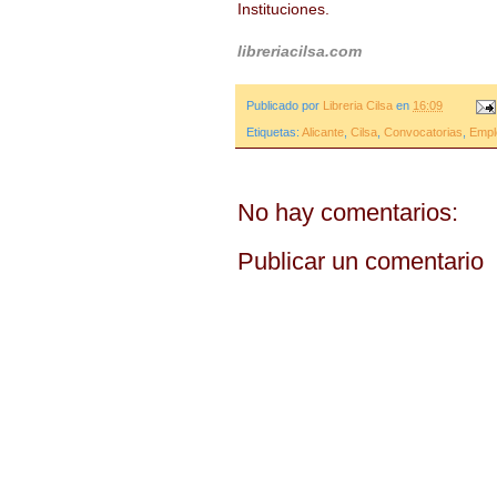
Instituciones.
libreriacilsa.com
Publicado por
Libreria Cilsa
en
16:09
Etiquetas:
Alicante
,
Cilsa
,
Convocatorias
,
Empl
No hay comentarios:
Publicar un comentario