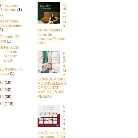
S
14 octubre -
el
21 octubre
(1)
e
23
cc
septiembre -
ió
30 septiembre
n
(1)
de los mejores
libros de
22 abril - 29
narrativa Febrero
abril
(1)
2021
48 Feria del
Libro de
P
Alicante
R
2018
Ó
XI
25 febrero - 4
M
marzo
(1)
A
CONVOCATORI
17
(18)
A CONSELLERÍA
DE SANITAT.
16
(42)
MÁS DE 15.300
PLAZAS
15
(39)
14
(115)
N
o
v
e
d
a
des Oposiciones,
noviembre 2020