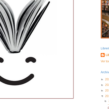
Libre
Li
Ver to
Archiv
►
20
►
20
►
20
▼
20
►