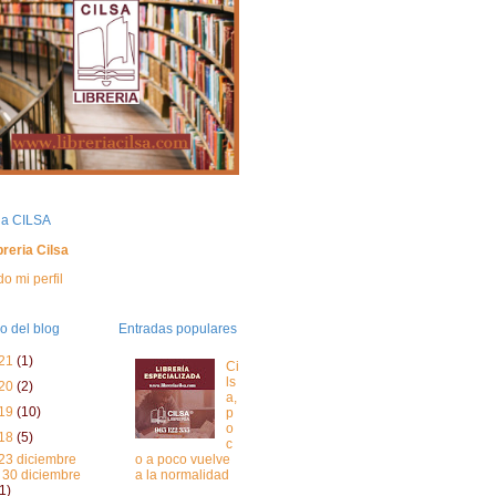
ria CILSA
breria Cilsa
do mi perfil
o del blog
Entradas populares
21
(1)
Ci
ls
20
(2)
a,
19
(10)
p
o
18
(5)
c
23 diciembre
o a poco vuelve
- 30 diciembre
a la normalidad
(1)