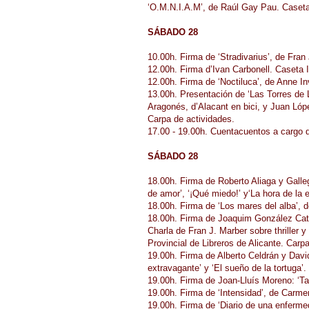
‘O.M.N.I.A.M’, de Raúl Gay Pau. Caseta 
SÁBADO 28
10.00h. Firma de ‘Stradivarius’, de Fra
12.00h. Firma d’Ivan Carbonell. Caseta I
12.00h. Firma de ‘Noctiluca’, de Anne I
13.00h. Presentación de ‘Las Torres de L
Aragonés, d’Alacant en bici, y Juan Lópe
Carpa de actividades.
17.00 - 19.00h. Cuentacuentos a cargo d
SÁBADO 28
18.00h. Firma de Roberto Aliaga y Gallego
de amor’, ‘¡Qué miedo!’ y‘La hora de la 
18.00h. Firma de ‘Los mares del alba’, 
18.00h. Firma de Joaquim González Catur
Charla de Fran J. Marber sobre thriller
Provincial de Libreros de Alicante. Carp
19.00h. Firma de Alberto Celdrán y Davi
extravagante’ y ‘El sueño de la tortuga’
19.00h. Firma de Joan-Lluís Moreno: ‘Tas
19.00h. Firma de ‘Intensidad’, de Car
19.00h. Firma de ‘Diario de una enferme