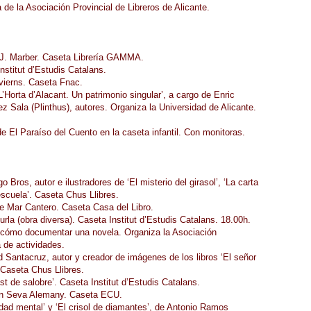
de la Asociación Provincial de Libreros de Alicante.
n J. Marber. Caseta Librería GAMMA.
nstitut d’Estudis Catalans.
nvierns. Caseta Fnac.
’Horta d’Alacant. Un patrimonio singular’, a cargo de Enric
z Sala (Plinthus), autores. Organiza la Universidad de Alicante.
e El Paraíso del Cuento en la caseta infantil. Con monitoras.
 Bros, autor e ilustradores de ‘El misterio del girasol’, ‘La carta
escuela’. Caseta Chus Llibres.
de Mar Cantero. Caseta Casa del Libro.
la (obra diversa). Caseta Institut d’Estudis Catalans. 18.00h.
 y cómo documentar una novela. Organiza la Asociación
a de actividades.
d Santacruz, autor y creador de imágenes de los libros ‘El señor
. Caseta Chus Llibres.
t de salobre’. Caseta Institut d’Estudis Catalans.
men Seva Alemany. Caseta ECU.
dad mental’ y ‘El crisol de diamantes’, de Antonio Ramos