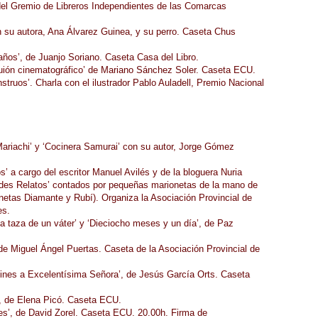
del Gremio de Libreros Independientes de las Comarcas
 su autora, Ana Álvarez Guinea, y su perro. Caseta Chus
años’, de Juanjo Soriano. Caseta Casa del Libro.
guión cinematográfico’ de Mariano Sánchez Soler. Caseta ECU.
struos’. Charla con el ilustrador Pablo Auladell, Premio Nacional
ariachi’ y ‘Cocinera Samurai’ con su autor, Jorge Gómez
’ a cargo del escritor Manuel Avilés y de la bloguera Nuria
ndes Relatos’ contados por pequeñas marionetas de la mano de
onetas Diamante y Rubí). Organiza la Asociación Provincial de
es.
la taza de un váter’ y ‘Dieciocho meses y un día’, de Paz
 de Miguel Ángel Puertas. Caseta de la Asociación Provincial de
lines a Excelentísima Señora’, de Jesús García Orts. Caseta
’, de Elena Picó. Caseta ECU.
nes’, de David Zorel. Caseta ECU. 20.00h. Firma de