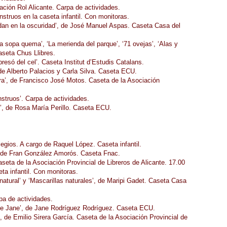
ación Rol Alicante. Carpa de actividades.
nstruos en la caseta infantil. Con monitoras.
dan en la oscuridad’, de José Manuel Aspas. Caseta Casa del
a sopa quema’, ‘La merienda del parque’, ‘71 ovejas’, ‘Alas y
aseta Chus Llibres.
esó del cel’. Caseta Institut d’Estudis Catalans.
, de Alberto Palacios y Carla Silva. Caseta ECU.
era’, de Francisco José Motos. Caseta de la Asociación
nstruos’. Carpa de actividades.
’, de Rosa María Perillo. Caseta ECU.
egios. A cargo de Raquel López. Caseta infantil.
’, de Fran González Amorós. Caseta Fnac.
seta de la Asociación Provincial de Libreros de Alicante. 17.00
ta infantil. Con monitoras.
natural’ y ‘Mascarillas naturales’, de Maripi Gadet. Caseta Casa
rpa de actividades.
de Jane’, de Jane Rodríguez Rodríguez. Caseta ECU.
, de Emilio Sirera García. Caseta de la Asociación Provincial de