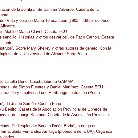
orazón de la sombra’, de Damián Valverde. Caseta de la
cante.
vido. Vida y obra de María Teresa León (1903 – 1988), de José
Alicante.
, de Matilde Marco Clavel. Caseta ECU.
 sencillo. Historias y otros desvaríos’, de Paco Carrión. Caseta
licante.
nstruos’. Sobre Mary Shelley y otras autoras de género. Con la
Inglesa de la Universidad de Alicante Sara Prieto.
, de Estella Bono. Caseta Librería GAMMA.
omberos’, de Simón Fuentes y Daniel Martínez. Caseta ECU.
ustración y creatividad con P. Strange Ilustración (Pedro
n’, de Josep Sarrión. Caseta Fnac.
ku Benito. Caseta de la Asociación Provincial de Libreros de
uervo’, de Juanjo Santana. Caseta de la Asociación Provincial
ians. De l’esplendor Borja a l’ocàs Borbó’, a cargo de
Inmaculada Fernández Arrillaga (profesora de la UA). Organiza
ividades.