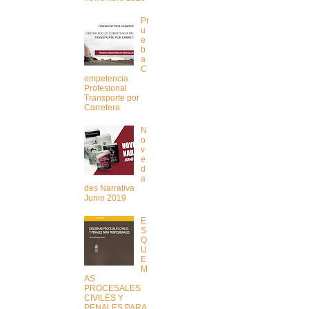
Pr
u
e
b
a
C
ompetencia
Profesional
Transporte por
Carretera
N
o
v
e
d
a
des Narrativa
Junio 2019
E
S
Q
U
E
M
AS
PROCESALES
CIVILES Y
PENALES PARA