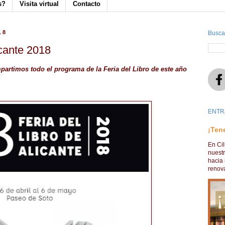
s?
Visita virtual
Contacto
18
Busca
icante 2018
artimos todo el programa de la Feria del Libro de este año
ENTR
¡Ten
En Ci
nuest
hacia 
renova