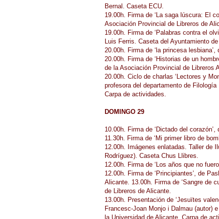
Bernal. Caseta ECU.
19.00h. Firma de ‘La saga lúscura: El c
Asociación Provincial de Libreros de Ali
19.00h. Firma de ‘Palabras contra el ol
Luis Ferris. Caseta del Ayuntamiento de 
20.00h. Firma de ‘la princesa lesbiana’
20.00h. Firma de ‘Historias de un hombre
de la Asociación Provincial de Libreros A
20.00h. Ciclo de charlas ‘Lectores y Mo
profesora del departamento de Filología 
Carpa de actividades.
DOMINGO 29
10.00h. Firma de ‘Dictado del corazón’
11.30h. Firma de ‘Mi primer libro de b
12.00h. Imágenes enlatadas. Taller de Il
Rodríguez). Caseta Chus Llibres.
12.00h. Firma de ‘Los años que no fuero
12.00h. Firma de ‘Principiantes’, de Pas
Alicante. 13.00h. Firma de ‘Sangre de c
de Libreros de Alicante.
13.00h. Presentación de ‘Jesuïtes valenc
Francesc-Joan Monjo i Dalmau (autor) e 
la Universidad de Alicante. Carpa de act