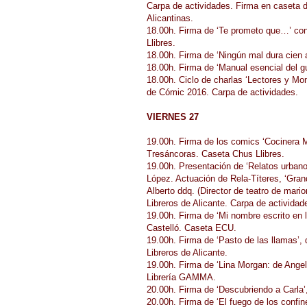
Carpa de actividades. Firma en caseta 
Alicantinas.
18.00h. Firma de ‘Te prometo que…’ con
Llibres.
18.00h. Firma de ‘Ningún mal dura cien 
18.00h. Firma de ‘Manual esencial del 
18.00h. Ciclo de charlas ‘Lectores y Mon
de Cómic 2016. Carpa de actividades.
VIERNES 27
19.00h. Firma de los comics ‘Cocinera M
Tresáncoras. Caseta Chus Llibres.
19.00h. Presentación de ‘Relatos urbanos
López. Actuación de Rela-Títeres, ‘Gra
Alberto ddq. (Director de teatro de mari
Libreros de Alicante. Carpa de actividad
19.00h. Firma de ‘Mi nombre escrito en 
Castelló. Caseta ECU.
19.00h. Firma de ‘Pasto de las llamas’,
Libreros de Alicante.
19.00h. Firma de ‘Lina Morgan: de Ange
Librería GAMMA.
20.00h. Firma de ‘Descubriendo a Carla
20.00h. Firma de ‘El fuego de los confi