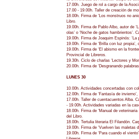
17.00h. Juego de rol a cargo de la Asoci
17.00 - 19.00h. Taller de creación de mo
18.00h. Firma de ‘Los monstruos no ani
Libro.
19.00h. Firma de Pablo Albo, autor de ‘L
olas’ o ‘Noche de gatos hambrientos’. C
19.00h. Firma de Joaquim Espinós: ‘La pr
19.00h. Firma de ‘Brilla con luz propia’
19.00h. Firma de ‘El abismo en la front
Provincial de Libreros.
19.30h. Ciclo de charlas ‘Lectores y Mo
20.00h. Firma de ‘Desgranando palabras
LUNES 30
10.00h. Actividades concertadas con col
12.00h. Firma de ‘Fantasía de invierno
17.00h. Taller de cuentacuentos Alba. Ca
- 19.00h. Actividades variadas en la case
18.00h. Firma de ‘Manual de veterinaria 
del Libro.
18.00h. Tertulia literaria El Filandón. Ca
19.00h. Firma de ‘Vuelven las maletas 
19.00h. Firma de ‘Para cuando el viento’
Libreros.