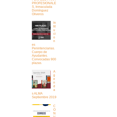
PROFESIONALE
S, Inmaculada
Domínguez
Oliveros
In
tit
u
ci
o
n
es
Penintenciarias.
Cuerpo de
Ayudantes.
Convocadas 900
plazas.
A
g
e
n
d
a
s ALMA
Septiembre 2019
C
O
N
V