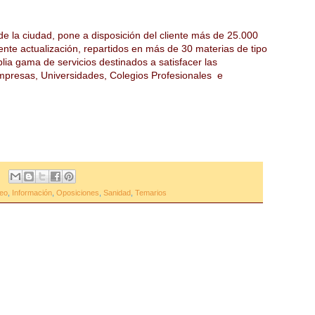
de la ciudad, pone a disposición del cliente más de 25.000
nte actualización, repartidos en más de 30 materias de tipo
ia gama de servicios destinados a satisfacer las
mpresas, Universidades, Colegios Profesionales e
eo
,
Información
,
Oposiciones
,
Sanidad
,
Temarios