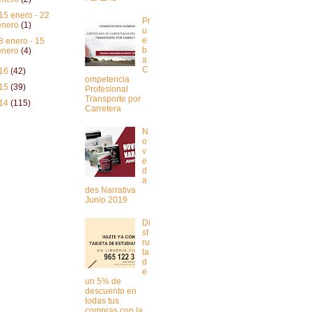
15 enero - 22
Pr
enero
(1)
u
e
8 enero - 15
b
enero
(4)
a
C
16
(42)
ompetencia
15
(39)
Profesional
Transporte por
14
(115)
Carretera
N
o
v
e
d
a
des Narrativa
Junio 2019
Di
sf
ru
ta
d
e
un 5% de
descuento en
todas tus
compras con la