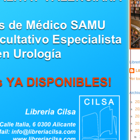
Libre
Li
Ver to
Archiv
►
20
►
20
►
20
►
20
▼
20
►