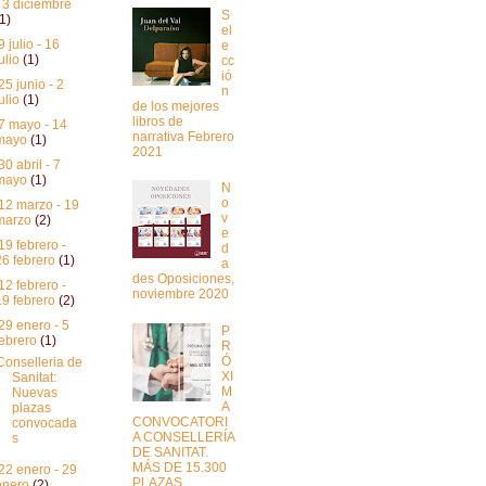
- 3 diciembre
S
(1)
el
9 julio - 16
e
julio
(1)
cc
ió
25 junio - 2
n
julio
(1)
de los mejores
libros de
7 mayo - 14
narrativa Febrero
mayo
(1)
2021
30 abril - 7
mayo
(1)
N
o
12 marzo - 19
v
marzo
(2)
e
19 febrero -
d
26 febrero
(1)
a
des Oposiciones,
12 febrero -
noviembre 2020
19 febrero
(2)
29 enero - 5
P
febrero
(1)
R
Ó
Conselleria de
XI
Sanitat:
M
Nuevas
A
plazas
CONVOCATORI
convocada
A CONSELLERÍA
s
DE SANITAT.
MÁS DE 15.300
22 enero - 29
PLAZAS
enero
(2)