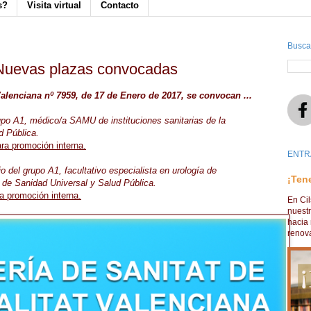
s?
Visita virtual
Contacto
Busca
: Nuevas plazas convocadas
 Valenciana nº 7959, de 17 de Enero de 2017, se convocan ...
rupo A1, médico/a SAMU de instituciones sanitarias de la
d Pública.
ara promoción interna.
ENTR
o del grupo A1, facultativo especialista en urología de
¡Ten
ia de Sanidad Universal y Salud Pública.
ra promoción interna.
En Ci
nuest
hacia 
renova