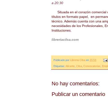
a 20:30
Situada en el corazón comercial 
títulos en formato papel, en permane
técnico. Además cuenta con una ampl
necesidades de los Profesionales, E
Instituciones.
libreriacilsa.com
Publicado por
Libreria Cilsa
en
15:53
Etiquetas:
Alicante
,
Cilsa
,
Convocatorias
,
Empl
No hay comentarios:
Publicar un comentario