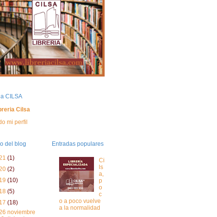
ria CILSA
breria Cilsa
do mi perfil
o del blog
Entradas populares
21
(1)
Ci
ls
20
(2)
a,
19
(10)
p
o
18
(5)
c
o a poco vuelve
17
(18)
a la normalidad
26 noviembre