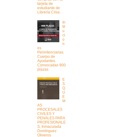
tarjeta de
estudiante de
Librería Cilsa
In
tit
u
ci
o
n
es
Penintenciarias.
Cuerpo de
Ayudantes.
Convocadas 900
plazas.
E
S
Q
U
E
M
AS
PROCESALES
CIVILES Y
PENALES PARA
PROFESIONALE
S, Inmaculada
Domínguez
Oliveros